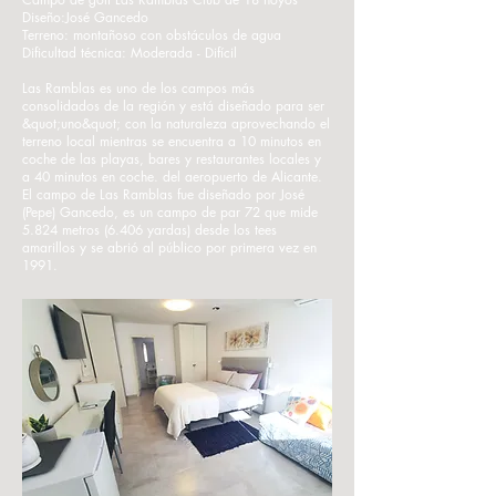
Diseño:
José Gancedo
Terreno: montañoso con obstáculos de agua
Dificultad técnica: Moderada - Difícil
Las Ramblas es uno de los campos más
consolidados de la región y está diseñado para ser
&quot;uno&quot; con la naturaleza aprovechando el
terreno local mientras se encuentra a 10 minutos en
coche de las playas, bares y restaurantes locales y
a 40 minutos en coche. del aeropuerto de Alicante.
El campo de Las Ramblas fue diseñado por José
(Pepe) Gancedo, es un campo de par 72 que mide
5.824 metros (6.406 yardas) desde los tees
amarillos y se abrió al público por primera vez en
1991.