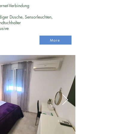
rnet-Verbindung
iger Dusche, Sensorleuchten,
dtuchhalter
usive
More