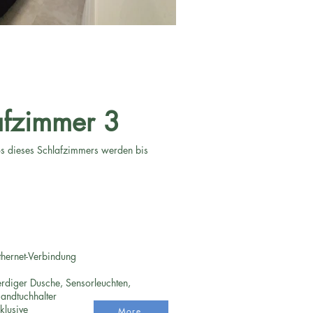
afzimmer 3
tos dieses Schlafzimmers werden bis
ernet-Verbindung
rdiger Dusche, Sensorleuchten,
andtuchhalter
klusive
More