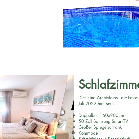
90 cm kombiniert werden
bindung
sorleuchten,
ter
Schlafzimm
Dies sind Archivfotos - die Foto
Juli 2022 hier sein
Doppelbett 160x200cm
50 Zoll Samsung Smart-TV
Großer Spiegelschrank
Kommode
Schminktisch / Schreibtisch