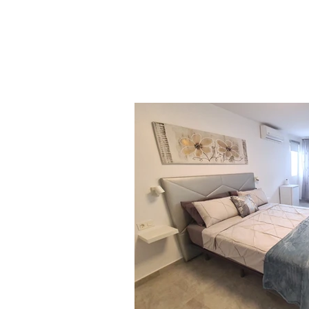
Badezimmer mit begehbarer Dusche, Sen
Sensorarmaturen, beheiztem Handtuchhal
Hand-, Bade- und Pooltücher inklusive
Starke Duschen