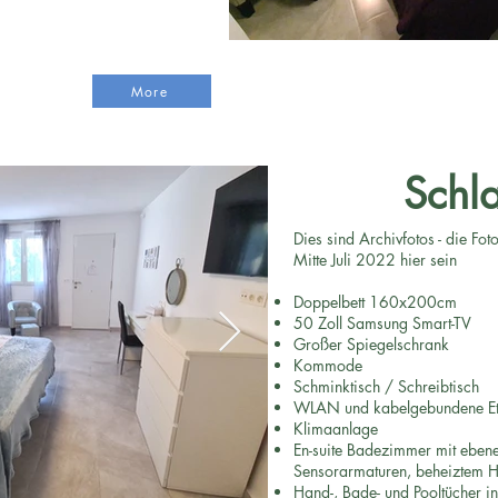
sorleuchten,
ter
More
Schl
Dies sind Archivfotos - die Fo
Mitte Juli 2022 hier sein
Doppelbett 160x200cm
50 Zoll Samsung Smart-TV
Großer Spiegelschrank
Kommode
Schminktisch / Schreibtisch
WLAN und kabelgebundene Eth
Klimaanlage
En-suite Badezimmer mit ebene
Sensorarmaturen, beheiztem H
Hand-, Bade- und Pooltücher in