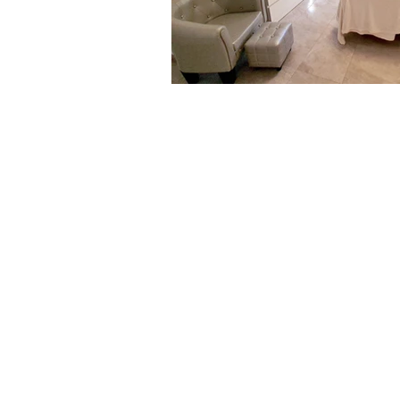
Schlafzi
Dies sind Archivfotos - die Fotos dieses
Mitte Juli 2022 hier sein
Zwei Einzelbetten 90x190cm
Kann zu einem Doppelbett von 180 x 1
50 Zoll Samsung Smart-TV
Großer Spiegelschrank
Kommode
Schminktisch / Schreibtisch
WLAN und kabelgebundene Ethernet-Ver