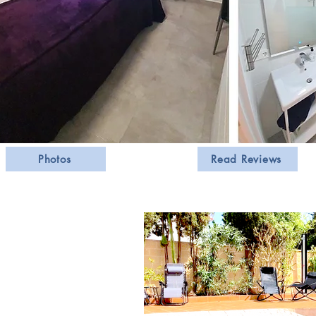
Photos
Read Reviews
res Ferienhauses
mmer 2
 Schlafzimmers werden bis