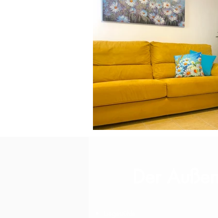
Der Auße
Liegestühle