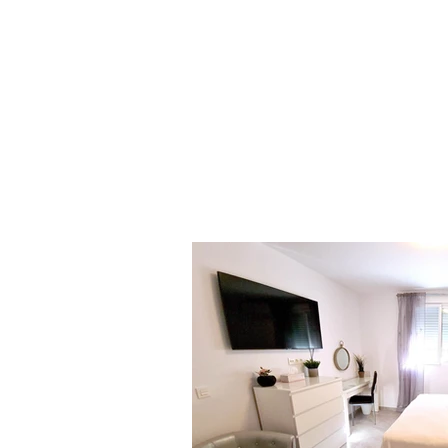
Zwei Einzelbetten 90x190cm
Kann zu einem Doppelbett von 180 x 1
50 Zoll Samsung Smart-TV
Großer Spiegelschrank
Kommode
Schminktisch / Schreibtisch
WLAN und kabelgebundene Ethernet-Ver
Badezimmer mit begehbarer Dusche, Sen
Sensorarmaturen, beheiztem Handtuchhal
Hand-, Bade- und Pooltücher inklusive
Starke Duschen