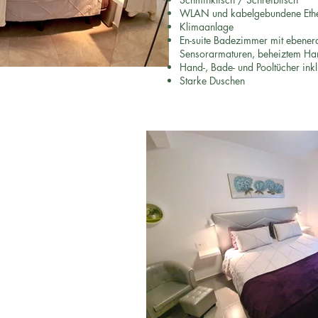
WLAN und kabelgebundene Ethe
Klimaanlage
En-suite Badezimmer mit ebenerd
Sensorarmaturen, beheiztem Han
Hand-, Bade- und Pooltücher inkl
Starke Duschen
mmer 2
 Schlafzimmers werden bis
90 cm kombiniert werden
bindung