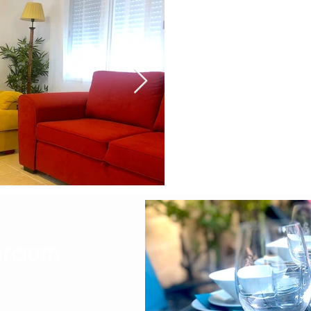
Loun
3-Sitzer-Doppelschlafsofa
Ein weiteres 3-Sitzer-Sofa
55 Zoll Samsung Smart-TV
Klavier
Bar
Schubladen für Kleidung
Aufhängemöglichkeit für Kleide
nraum