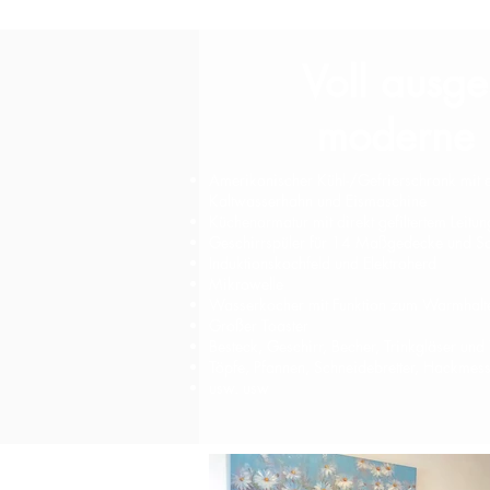
Voll ausge
moderne 
Amerikanischer Kühl-/Gefrierschrank mit 
Kaltwasserhahn und Eismaschine
Küchenarmatur mit direkt gefiltertem Leitu
Geschirrspüler für 14 Maßgedecke und Sch
Induktionskochfeld und Elektroherd
Mikrowelle
Wasserkocher mit Funktion zum Warmhalt
Großer Toaster
Besteck, Geschirr, Becher, Trinkgläser un
Töpfe, Pfannen, Schneidebretter, Hackmesse
usw. usw