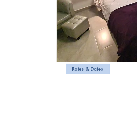
Rates & Dates
Der Plan Ih
Schlafzi
Dies sind Archivfotos - die Fotos dieses
Mitte Juli 2022 hier sein