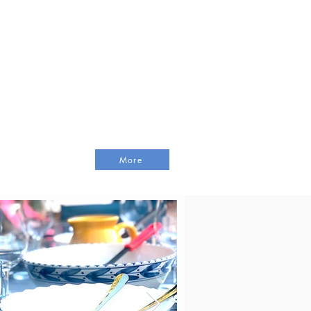
ge und Bar
r im Flur
More