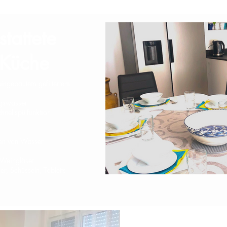
stattete
Küche
eingebautem gefiltertem
ngswasser
nellspülfunktion
en von Wasser
d Weingläser
r, Schüsseln, Tabletts